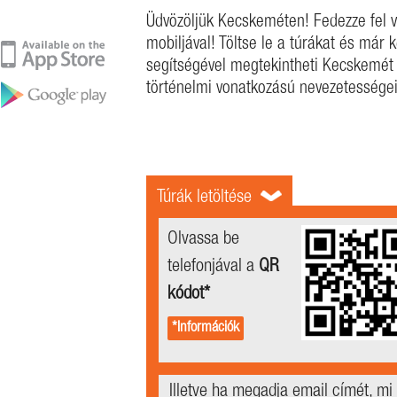
Üdvözöljük Kecskeméten! Fedezze fel 
mobiljával! Töltse le a túrákat és már k
segítségével megtekintheti Kecskemét 
történelmi vonatkozású nevezetességei
Túrák letöltése
Olvassa be
telefonjával a
QR
kódot*
*Információk
Illetve ha megadja email címét, mi